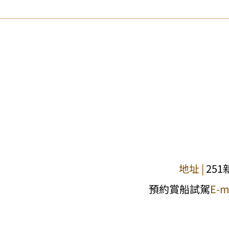
地址 |
25
預約賞船試駕
E-ma