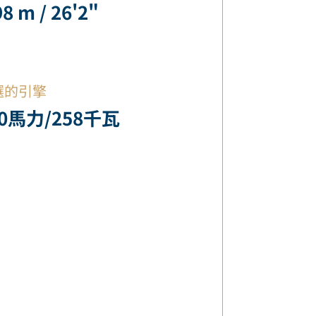
98 m / 26'2"
選的引擎
50馬力/258千瓦